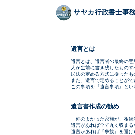
サヤカ行政書士事
遺言とは
遺言とは、遺言者の最終の意
人が生前に書き残したものす
民法の定める方式に従ったも
また、遺言で定めることがで
この事項を『遺言事項』とい
遺言書作成の勧め
仲のよかった家族が、相続
遺言があれば全て丸く収まる
遺言があれば『争族』を避け