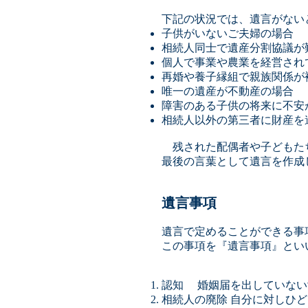
下記の状況では、遺言がない
子供がいないご夫婦の場合
相続人同士で遺産分割協議が
個人で事業や農業を経営され
再婚や養子縁組で親族関係が
唯一の遺産が不動産の場合
障害のある子供の将来に不安
相続人以外の第三者に財産を
残された配偶者や子どもた
最後の言葉として遺言を作成
遺言事項
遺言で定めることができる事
この事項を『遺言事項』とい
認知 婚姻届を出していな
相続人の廃除 自分に対しひ