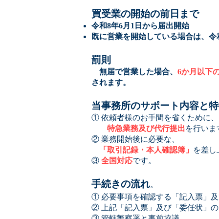
買受業の開始の前日まで
令和8年6月1日から届出開始
既に営業を開始している場合は、令和
罰則
無届で営業した場合、
6か月以下
されます。
当事務所のサポート内容と特
① 依頼者様のお手間を省くために、
特急業務及び代行提出
を行いま
② 業務開始後に必要な、
「取引記録・本人確認簿」
を差し上
​③
全国対応
です。
手続きの流れ
。
① 必要事項を確認する「記入票」
② 上記「記入票」及び「委任状」
③ 管轄警察署と事前協議