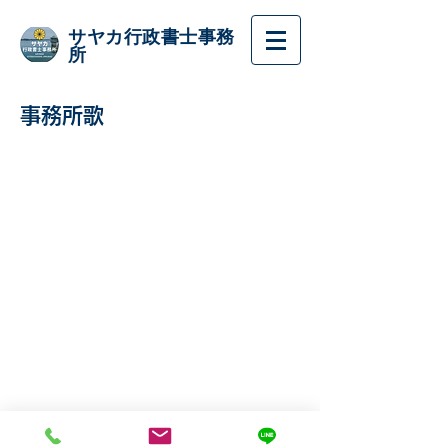
サヤカ行政書士事務
所
事務所歌
ユニークなオリジナル動画を作成しま